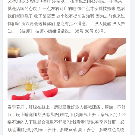
又特别细心 给纸巾擦汗 添茶水。 按摩也是耐心的很。 不高兴
就是店家的态度了 一点左右到店的吧 快二点才安排技师来 然后
我们就睡戳了 收了留宿费 这个没有提前告知我 因为之前也来过
你们家 所以再会选择你们 总之有点不满意。。没人提醒 没人告
知。 【技师】 技师小姐姐没话说。 88号 88号 88号。
春季养肝，肝经在腿上，所以最近好多人都喊腿痛，烦躁，不舒
服，晚上睡觉腿都没地儿放[难过] 因为阳气上升，寒气下沉！经
络不通的人下肢就会沉重不舒服[让我看看]所以春季养好肝，必
须疏通腿[强][强]春：养肝，多吃蔬菜 夏：养心，多吃红色食物