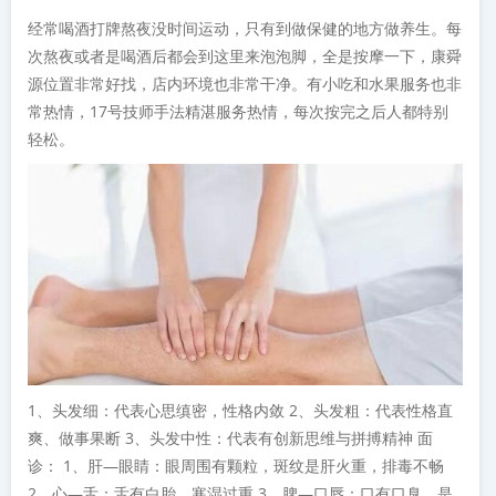
经常喝酒打牌熬夜没时间运动，只有到做保健的地方做养生。每
次熬夜或者是喝酒后都会到这里来泡泡脚，全是按摩一下，康舜
源位置非常好找，店内环境也非常干净。有小吃和水果服务也非
常热情，17号技师手法精湛服务热情，每次按完之后人都特别
轻松。
1、头发细：代表心思缜密，性格内敛 2、头发粗：代表性格直
爽、做事果断 3、头发中性：代表有创新思维与拼搏精神 面
诊： 1、肝—眼睛：眼周围有颗粒，斑纹是肝火重，排毒不畅
2、心—舌：舌有白胎、寒湿过重 3、脾—口唇：口有口臭，是