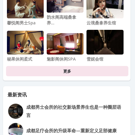
韵水阁高端桑拿
馨悦阁男士spa
养…
云境桑拿养生馆
秘果休闲柔式
魅影阁休闲SPA
雪妮会馆
更多
最新资讯
成都男士会所的社交新场景养生也是一种圈层语
言
成都足疗会所的升级革命—重新定义足部健康